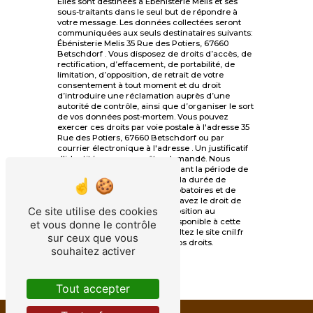
Elles sont destinées à Ébénisterie Melis et ses
sous-traitants dans le seul but de répondre à
votre message. Les données collectées seront
communiquées aux seuls destinataires suivants:
Ébénisterie Melis 35 Rue des Potiers, 67660
Betschdorf . Vous disposez de droits d’accès, de
rectification, d’effacement, de portabilité, de
limitation, d’opposition, de retrait de votre
consentement à tout moment et du droit
d’introduire une réclamation auprès d’une
autorité de contrôle, ainsi que d’organiser le sort
de vos données post-mortem. Vous pouvez
exercer ces droits par voie postale à l'adresse 35
Rue des Potiers, 67660 Betschdorf ou par
courrier électronique à l'adresse . Un justificatif
d'identité pourra vous être demandé. Nous
conservons vos données pendant la période de
prise de contact puis pendant la durée de
prescription légale aux fins probatoires et de
gestion des contentieux. Vous avez le droit de
Ce site utilise des cookies
vous inscrire sur la liste d'opposition au
démarchage téléphonique, disponible à cette
et vous donne le contrôle
adresse:
Bloctel.gouv.fr
. Consultez le site cnil.fr
sur ceux que vous
pour plus d’informations sur vos droits.
souhaitez activer
Tout accepter