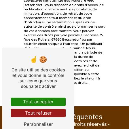
Ébénisterie Melis 35 Rue des Potiers, 67660
Betschdorf . Vous disposez de droits d’accès, de
rectification, d’effacement, de portabilité, de
limitation, d’opposition, de retrait de votre
consentement à tout moment et du droit
d’introduire une réclamation auprès d’une
autorité de contrôle, ainsi que d’organiser le sort
de vos données post-mortem. Vous pouvez
exercer ces droits par voie postale à l'adresse 35
Rue des Potiers, 67660 Betschdorf ou par
courrier électronique à l'adresse . Un justificatif
d'identité pourra vous être demandé. Nous
conservons vos données pendant la période de
prise de contact puis pendant la durée de
prescription légale aux fins probatoires et de
gestion des contentieux. Vous avez le droit de
Ce site utilise des cookies
vous inscrire sur la liste d'opposition au
démarchage téléphonique, disponible à cette
et vous donne le contrôle
adresse:
Bloctel.gouv.fr
. Consultez le site cnil.fr
sur ceux que vous
pour plus d’informations sur vos droits.
souhaitez activer
Tout accepter
Tout refuser
Recherches fréquentes
Personnaliser
©
Vistalid
- 2026 - Tous droits réservés -