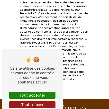
votre message. Les données collectées seront
communiquées aux seuls destinataires suivants:
Ébénisterie Melis 35 Rue des Potiers, 67660
Betschdorf . Vous disposez de droits d’accès, de
rectification, d’effacement, de portabilité, de
limitation, d’opposition, de retrait de votre
consentement à tout moment et du droit
d’introduire une réclamation auprès d’une
autorité de contrôle, ainsi que d’organiser le sort
de vos données post-mortem. Vous pouvez
exercer ces droits par voie postale à l'adresse 35
Rue des Potiers, 67660 Betschdorf ou par
courrier électronique à l'adresse . Un justificatif
d'identité pourra vous être demandé. Nous
conservons vos données pendant la période de
prise de contact puis pendant la durée de
prescription légale aux fins probatoires et de
gestion des contentieux. Vous avez le droit de
Ce site utilise des cookies
vous inscrire sur la liste d'opposition au
démarchage téléphonique, disponible à cette
et vous donne le contrôle
adresse:
Bloctel.gouv.fr
. Consultez le site cnil.fr
sur ceux que vous
pour plus d’informations sur vos droits.
souhaitez activer
Tout accepter
Tout refuser
Recherches fréquentes